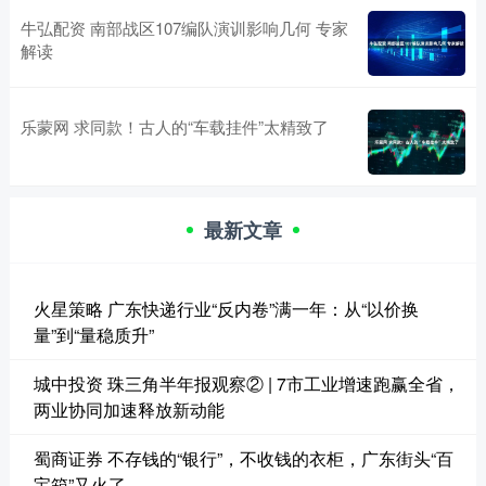
牛弘配资 南部战区107编队演训影响几何 专家
解读
乐蒙网 求同款！古人的“车载挂件”太精致了
最新文章
火星策略 广东快递行业“反内卷”满一年：从“以价换
量”到“量稳质升”
城中投资 珠三角半年报观察② | 7市工业增速跑赢全省，
两业协同加速释放新动能
蜀商证券 不存钱的“银行”，不收钱的衣柜，广东街头“百
宝箱”又火了