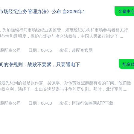
市场经纪业务管理办法》公布 自2026年1
金赢中
电，为加强银行间市场经纪业务监管，规范经纪机构和市场参与者相关行
范性和透明度，保护市场参与者合法权益，中国人民银行制定了....
股配资公司
日期：06-05
来源：趣配资官网
之间的潜规则：战败不要紧，只要通电下
配资
能最先想到的就是张作霖、吴佩孚、孙传芳这些赫赫有名的军阀。他们活
权夺利，演绎了一出出充满阴谋与斗争的历史剧。那时，北洋军阀....
股配资公司
日期：06-03
来源：恒瑞行策略网APP下载
成贸易协议 印度卢比与股市应声大涨
财富e9
，美方将对印度商品征收的关税从 50% 大幅下调至 18%；受此消息提