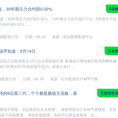
，30年期主力合约跌0.02%
A策
盘，30年期主力合约跌0.02%，10年期主力合约涨0.01%，5年期主力合
合约涨0.02%。....
股配资公司
日期：06-20
来源：杭州股票配资平台
场早知道：5月14日
贝盈
参议院正式批准凯文·沃什出任美联储主席 ·欧洲央行警告银行防范AI网络威
行利率2027年底前将升至2% ·加拿大央行....
股配资公司
日期：06-18
来源：杠杆配资开户APP下载
遗传的6位星二代，个个都是颜值天花板，甚
宝聚荣配
的基因不明显，丑的基因实在太明显”。 很多明星自己长得气质脱俗，五官
孩子却很离谱。 有的长相普通，有的可以用丑来形容，当....