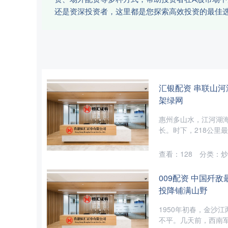
还是资深投资者，这里都是您探索高效投资的最佳
汇银配资 串联山河
架绿网
惠州多山水，江河湖
长。时下，218公里最
查看：
128
分类：
炒
009配资 中国歼
投降铺满山野
1950年初春，金沙
不平。几天前，西南军