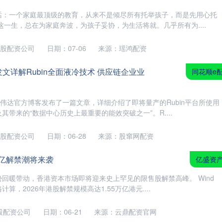
话：一个家庭最顶级的教育，从来不是倾尽所有托举孩子，而是先用心托
这一生，总在为家庭奔波，为孩子妥协，为生活将就。几乎所有为....
股配资公司
日期：07-06
来源：瑶鸿配资
发文详解Rubin全面液冷技术 供应链企业业
同花顺e
英伟达官方博客发布了一篇文章，详细介绍了即将量产的Rubin平台所使用
其带来的“数据中心历史上最重要的能效突破之一”。R....
股配资公司
日期：06-28
来源：股窜网配资
万亿解禁潮将来袭
亿盛资
强势回暖带动，香港资本市场即将迎来史上罕见的限售股解禁高峰。 Wind
算，2026年港股解禁规模高达1.55万亿港元....
股配资公司
日期：06-21
来源：云鼎配资官网