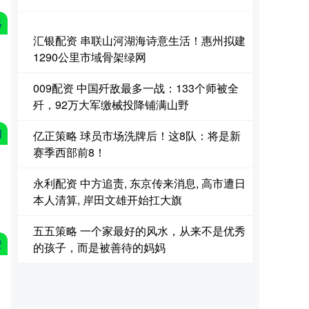
略
汇银配资 串联山河湖海诗意生活！惠州拟建
1290公里市域骨架绿网
009配资 中国歼敌最多一战：133个师被全
歼，92万大军缴械投降铺满山野
网
亿正策略 球员市场洗牌后！这8队：将是新
赛季西部前8！
永利配资 中方追责, 东京传来消息, 高市遭日
本人清算, 岸田文雄开始扛大旗
五五策略 一个家最好的风水，从来不是优秀
资
的孩子，而是被善待的妈妈