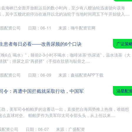
木兹海峡已全面开放航运后的数小时内，至少有八艘油轮迅速驶向该海
，其中五艘此前停泊在迪拜以北的油轮于当地时间周五下午开始驶入....
股配资公司
日期：06-11
来源：嗨牛配资官网
增生患者每日必看——改善尿频的6个口诀
广证策
晚6点 喝水）”，睡前2-3小时不喝水；咖啡浓茶“伤尿道”，温水淡茶（大
胱”；排尿之后“再挤挤”（手指在肚脐与耻骨之....
股配资公司
日期：06-09
来源：鑫福配资APP下载
太司令：再遭中国拦截就采取行动，中国军
涵星配
正劲，美军司令帕帕罗的这番话一出，直接把台海局势推上热搜，谁能想
这么直球对垒。 帕帕罗作为美军印太司令部头头，从上任以来....
股配资公司
日期：06-07
来源：广盛配资