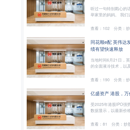
听过一句特别戳心的
举家里的妈妈。 我们
查看：
102
分类：
炒
同花顺e配 英伟达
绩有望快速释放
当地时间6月21日，
的全面液冷技术，以及
查看：
190
分类：
炒
亿盛资产 港股，
受2025年港股IPO
数据显示，以最新价格计
查看：
81
分类：
炒