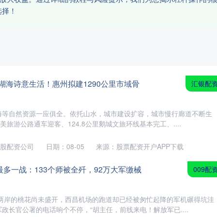
选择！
湖海诗意生活！惠州拟建1290公里市域骨
汇银配
海等自然资源一应俱全。依托山水，城市建设扩容，城市慢行廊道不断生
美旅游公路通车迎客、124.8公里鹅城文旅环线基本完工、....
股配资公司
日期：08-05
来源：股票配资开户APP下载
敌最多一战：133个师被全歼，92万大军缴械
009配
江两岸的桃花尚未盛开，西昌机场的跑道却已经被匆忙起降的军机碾得坑洼
政长官公署的电话响个不停，“胡主任，前线来电！解放军已....