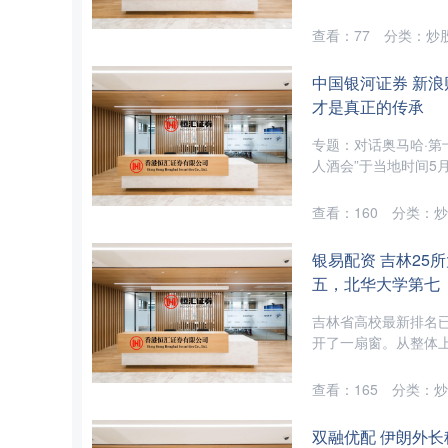
查看：
77
分类：
炒
中国银河证券 新浪
才是真正的传承
专题：对话奥马哈·第
人酒会”于当地时间5月
查看：
160
分类：
炒
银易配资 吉林25
五，北华大学第七
吉林省高校最新排名
开了一扇窗。从整体上
查看：
165
分类：
炒
双融优配 伊朗外长