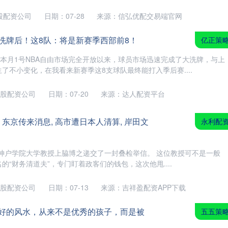
股配资公司
日期：07-28
来源：信弘优配交易端官网
洗牌后！这8队：将是新赛季西部前8！
亿正策
自本月1号NBA自由市场完全开放以来，球员市场迅速完成了大洗牌，与上
了不小变化，在我看来新赛季这8支球队最终能打入季后赛....
股配资公司
日期：07-20
来源：达人配资平台
 东京传来消息, 高市遭日本人清算, 岸田文
永利配
年6月，神户学院大学教授上脇博之递交了一封叠检举信。 这位教授可不是一般
的“财务清道夫”，专门盯着政客们的钱包，这次他甩....
股配资公司
日期：07-13
来源：吉祥盈配资APP下载
最好的风水，从来不是优秀的孩子，而是被
五五策