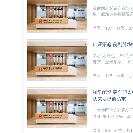
在伊朗外长宣布霍尔
峡。船舶追踪数据显示
查看：
187
分类：
炒
广证策略 前列腺
喝水“定钟点（早9点至
麦茶、玉米须水）“护膀
查看：
115
分类：
炒
涵星配资 美军印
队需要提前防范
印太地区这几年风头
到2026年刚开头，就
查看：
98
分类：
炒