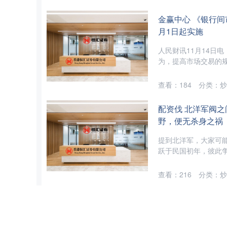
金赢中心 《银行间
月1日起实施
人民财讯11月14日
为，提高市场交易的规
查看：
184
分类：
炒
配资伐 北洋军阀
野，便无杀身之祸
提到北洋军，大家可
跃于民国初年，彼此争
查看：
216
分类：
炒
财富e99 美印达
美印两国达成贸易协议