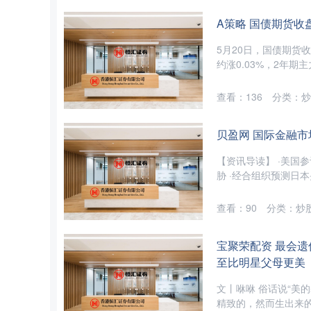
A策略 国债期货收盘
5月20日，国债期货收
约涨0.03%，2年期主力
查看：
136
分类：
炒
贝盈网 国际金融市
【资讯导读】 ·美国
胁 ·经合组织预测日本央
查看：
90
分类：
炒
宝聚荣配资 最会
至比明星父母更美
文丨咻咻 俗话说“美
精致的，然而生出来的