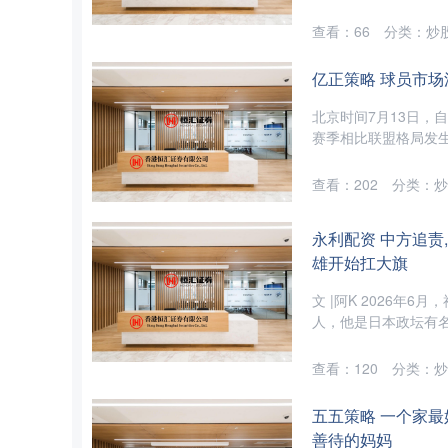
查看：
66
分类：
炒
亿正策略 球员市场
北京时间7月13日，
赛季相比联盟格局发生
查看：
202
分类：
炒
永利配资 中方追责,
雄开始扛大旗
文 |阿K 2026
人，他是日本政坛有名
查看：
120
分类：
炒
五五策略 一个家
善待的妈妈