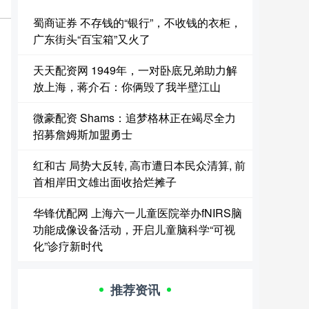
蜀商证券 不存钱的“银行”，不收钱的衣柜，
广东街头“百宝箱”又火了
天天配资网 1949年，一对卧底兄弟助力解
放上海，蒋介石：你俩毁了我半壁江山
微豪配资 Shams：追梦格林正在竭尽全力
招募詹姆斯加盟勇士
红和古 局势大反转, 高市遭日本民众清算, 前
首相岸田文雄出面收拾烂摊子
华锋优配网 上海六一儿童医院举办fNIRS脑
功能成像设备活动，开启儿童脑科学“可视
化”诊疗新时代
推荐资讯