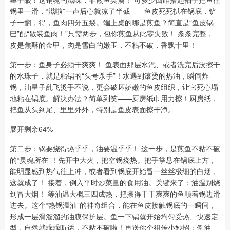
锅里一滑，“滋啦”一声后心就凉了半截——鱼皮死死扒在锅底，铲
子一翻，得，鱼肉四分五裂。端上桌的哪是煎鱼？简直是“鱼皮锅
巴”配“散装鱼肉！”只需两步，包你煎鱼从此零失败！ 条条完整，
皮是焦酥的金甲，肉是雪白的嫩玉，不粘不破，香飘十里！
第一步：鱼身子必须干爽爽！ 鱼表面那层水汽、或者洗完后没擦干
的水珠子，就是粘锅的“头号杀手”！水遇到滚烫的热油，瞬间炸
锅，油星子乱飞烫手不说，更会破坏娇嫩的鱼皮组织，让它死心塌
地粘在锅底。解决办法？简单到笑——厨房纸巾用力擦！厨房纸，
把鱼从头到尾、里里外外，特别是鱼皮表面擦干净。
展开剩余64%
第二步：锅要烧得热乎乎，油要温乎乎！ 这一步，是煎鱼不粘不破
的“灵魂所在”！先开中大火，把空锅烧热。把手掌悬在锅底上方，
能明显感到热气往上冲，或者看到锅底开始冒一丝丝极细的白烟，
这就成了！ 接着，倒入平时炒菜量的食用油。关键来了：油温别烧
到冒大烟！ 等油温大概三四成热，把擦得干干爽爽的鱼顺着锅边滑
进去。这个“热锅温油”的神奇组合，能在鱼皮接触锅底的一瞬间，
形成一层滑溜溜的油膜保护层。鱼一下锅就开始均匀受热、快速定
型，自然就乖乖听话，不粘不破啦！再送你个祖传小妙招：倒油