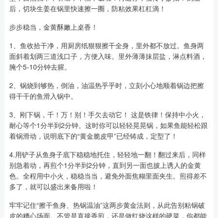
后，切块生姜在锅里快速擦一圈，防粘效果杠杠滴！
步步稳当，金黄酥嫩上桌香！
1、鱼收拾干净，用厨房纸狠狠擦干全身，里外都不放过。鱼身两
面斜着划两三道浅口子，方便入味。里外薄薄抹层盐，淋点料酒，
腌个5-10分钟去腥。
2、锅烧到够热，倒油，油温热乎乎时，立刻小心地顺着锅边把擦
得干干的鱼滑入锅中。
3、刚下锅，千！万！别！手欠去动它！ 这是铁律！保持中小火，
耐心等个1分半到2分钟。这时你可以轻轻晃晃锅，如果鱼能轻松跟
着锅滑动，说明底下的“黄金脆皮甲”已经铸成，定型了！
4.用铲子从鱼身子底下稳稳地托住，轻轻地一翻！翻过来后，同样
别急着动，再煎个1分半到2分钟，直到另一面也披上诱人的金黄
色。全程用中小火，稳稳当当，避免外面焦糊里面夹生。煎得差不
多了，就可以盛出来备用啦！
牢牢记住“擦干鱼身、热锅温油”这两步黄金法则，从此告别粘锅破
皮的糟心场面。不管是直接香煎，还是做红烧这样的硬菜，你都能