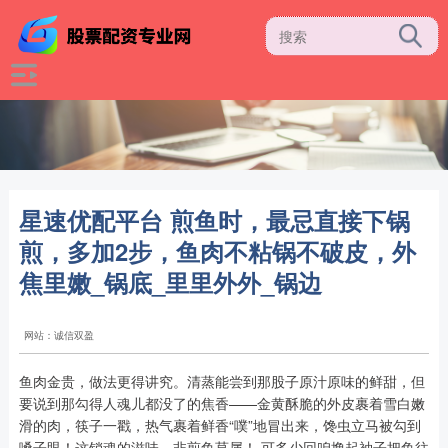
星速优配平台 煎鱼时，最忌直接下锅
煎，多加2步，鱼肉不粘锅不破皮，外
焦里嫩_锅底_里里外外_锅边
网站：诚信双盈
鱼肉金贵，做法更得讲究。清蒸能尝到那股子原汁原味的鲜甜，但
要说到那勾得人魂儿都没了的焦香——金黄酥脆的外皮裹着雪白嫩
滑的肉，筷子一戳，热气裹着鲜香“噗”地冒出来，馋虫立马被勾到
嗓子眼！这销魂的滋味，非煎鱼莫属！ 可多少回咱撸起袖子把鱼往