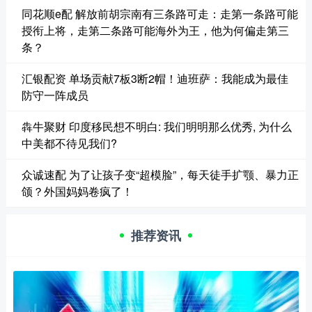
同花顺e配 解放前胡宗南有三条路可走：走第一条路可能
授衔上将，走第二条路可能海外为王，他为何偏走第三
条？
汇银配资 单场贡献7板3断2帽！迪班萨：我能成为最佳
防守一阵成员
犇牛聚财 印度移民想不明白: 我们明明那么优秀, 为什么
中美都不待见我们?
众诚速配 为了让孩子变“超模脸”，每天徒手扩颚、暴力正
颌？外国妈妈卷疯了！
推荐资讯